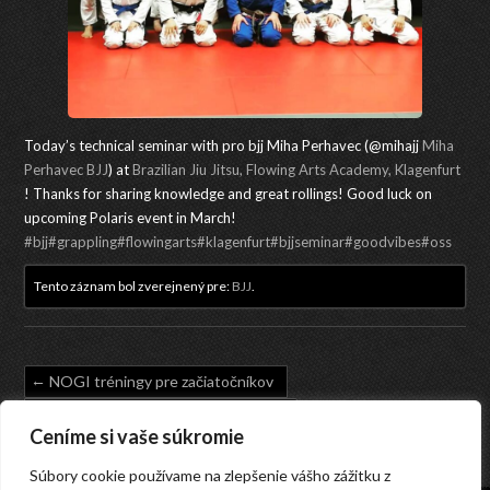
Today’s technical seminar with pro bjj Miha Perhavec (@mihajj
Miha
Perhavec BJJ
) at
Brazilian Jiu Jitsu, Flowing Arts Academy, Klagenfurt
! Thanks for sharing knowledge and great rollings! Good luck on
upcoming Polaris event in March!
#bjj
#grappling
#flowingarts
#klagenfurt
#bjjseminar
#goodvibes
#oss
Tento záznam bol zverejnený pre:
BJJ
.
NOGI tréningy pre začiatočníkov
Seminar with Batatinha Team Italy
Ceníme si vaše súkromie
Súbory cookie používame na zlepšenie vášho zážitku z