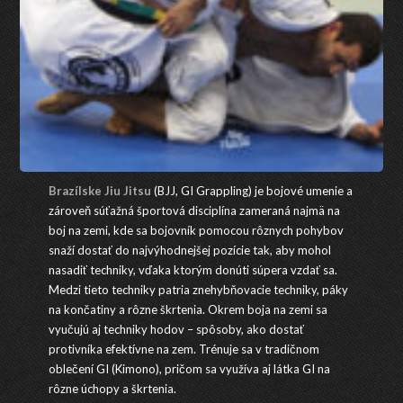
Brazílske Jiu Jitsu
(BJJ, GI Grappling) je bojové umenie a
zároveň súťažná športová disciplína zameraná najmä na
boj na zemi, kde sa bojovník pomocou rôznych pohybov
snaží dostať do najvýhodnejšej pozície tak, aby mohol
nasadiť techniky, vďaka ktorým donúti súpera vzdať sa.
Medzi tieto techniky patria znehybňovacie techniky, páky
na končatiny a rôzne škrtenia. Okrem boja na zemi sa
vyučujú aj techniky hodov – spôsoby, ako dostať
protivníka efektívne na zem. Trénuje sa v tradičnom
oblečení GI (Kimono), pričom sa využíva aj látka GI na
rôzne úchopy a škrtenia.