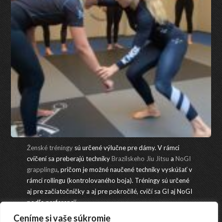
Ženské tréningy
sú určené výlučne pre dámy. V rámci
cvičení sa preberajú techniky
Brazílskeho Jiu Jitsu
a
NoGI
grapplingu
, pričom je možné naučené techniky vyskúšať v
rámci rollingu (kontrolovaného boja). Tréningy sú určené
aj pre začiatočníčky a aj pre pokročilé, cvičí sa GI aj NoGI
podľa preferencií.
Ceníme si vaše súkromie