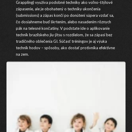
Grappling) využíva podobné techniky ako voľno-štýlové
zápasenie, ale je obohatený o techniky ukončenia
(submissions) a zápas končí po donútení súpera vzdať sa,
čo dosiahneme buď škrtením, alebo nasadením rôznych
pák na telesné končatiny. V podstate ide o aplikovanie
techník brazílskeho jiu-jitsu s rozdielom, že sa zápasí bez
tradičného oblečenia GI. Súčasť tréningov je aj výuka
techník hodov – spôsoby, ako dostať protivníka efektívne
na zem.