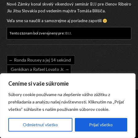
Nové Zámky konal skvelý víkendový seminár BJJ pre členov Ribeiro
Jiu Jitsu Slovakia pod vedením majstra Tomáša Bilišiča.
Veľa sme sa naučili a samozrejme aj poriadne zapotili
Tento záznam bol zverejnený pre:
BJJ
.
Ronda Rousey a jej 14 sekúnd
Genkikan a Rafael Lovato Jr.
Ceníme si vaše súkromie
Súbory cookie používame na zlepšenie vášho zážitku z
© 2023 GENKIKAN Bratislava o.z., Pri strelnici 16649/1, 821 04 Bratislava
prehliadania a analýzu našej návštevnosti. Kliknutím na „Prijať
Webdesign: iConsulting, s.r.o.
|
→ Admin
všetko“ súhlasíte s naším používaním súborov cookie.
Odmietnuť všetko
Prijať všetko