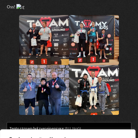
Oss!
Tento záznam bol zverejnený pre:
BJJ
,
NoGI
.