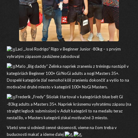
Laci „José Rodrigo“ Rigo v Beginner Junior -80kg – s prvým
vyhratým zápasom zaslúžene zabodoval
Maťo „Big daddy“ Zelinka napriek zraneniu z tréningu nastúpil v
kategóriách Beginner 100+ Gi/NoGi adults a nogi Masters 35+.
Dospelé kategórie žiaľ nemohol kôli zranieniu dokončiť a vyšlo to na
motivačné druhé miesto v kategórii 100+ NoGi Masters.
Frederik „Fredy“ Šišolak štartoval v kategóriách blue belt Gi
-83kg adults a Masters 35+. Napriek krásnemu vyhratému
zápasu (na
straight leglock submission) v Adult kategórii to na medailu teraz
nestačilo, v Masters kategórii získal motivačné 3 miesto.
Všetci sme si odniesli cenné skúsenosti, vieme na čom treba v
buducnosti makať a ideme ďalej