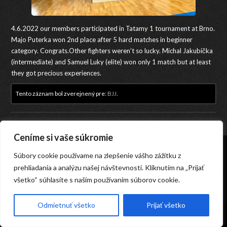
4.6.2022 our members participated in Tatamy 1 tournament at Brno.
Majo Puterka won 2nd place after 5 hard matches in beginner
category. Congrats.Other fighters weren’t so lucky. Michal Jakubička
(intermediate) and Samuel Luky (elite) won only 1 match but at least
they got precious experiences.
Tento záznam bol zverejnený pre:
BJJ
.
Ceníme si vaše súkromie
© 2023 GENKIKAN Bratislava o.z., Pri strelnici 16649/1, 821 04 Bratislava
Súbory cookie používame na zlepšenie vášho zážitku z
Webdesign: iConsulting, s.r.o.
|
→ Admin
prehliadania a analýzu našej návštevnosti. Kliknutím na „Prijať
všetko“ súhlasíte s naším používaním súborov cookie.
Odmietnuť všetko
Prijať všetko