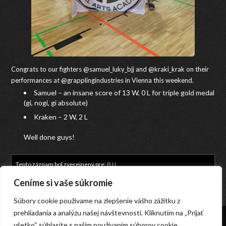
Congrats to our fighters @samuel_luky_bjj and @kraki_krak on their
performances at @grapplingindustries in Vienna this weekend.
Samuel – an insane score of 13 W, 0 L for triple gold medal
(gi, nogi, gi absolute)
Kraken – 2 W, 2 L
Well done guys!
Tento záznam bol zverejnený pre:
BJJ
.
Ceníme si vaše súkromie
Súbory cookie používame na zlepšenie vášho zážitku z
prehliadania a analýzu našej návštevnosti. Kliknutím na „Prijať
všetko“ súhlasíte s naším používaním súborov cookie.
© 2023 GENKIKAN Bratislava o.z., Pri strelnici 16649/1, 821 04 Bratislava