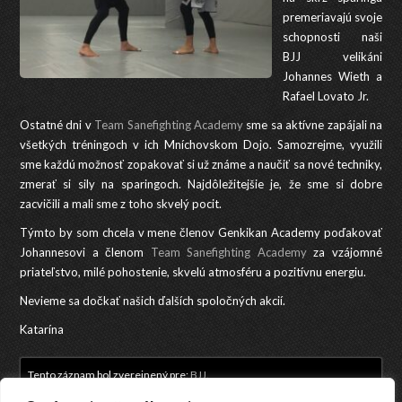
premeriavajú svoje
schopnosti naši
BJJ velikáni
Johannes Wieth a
Rafael Lovato Jr.
Ostatné dni v
Team Sanefighting Academy
sme sa aktívne zapájali na
všetkých tréningoch v ich Mníchovskom Dojo. Samozrejme, využili
sme každú možnosť zopakovať si už známe a naučiť sa nové techniky,
zmerať si sily na sparingoch. Najdôležitejšie je, že sme si dobre
zacvičili a mali sme z toho skvelý pocit.
Týmto by som chcela v mene členov Genkikan Academy poďakovať
Johannesovi a členom
Team Sanefighting Academy
za vzájomné
priateľstvo, milé pohostenie, skvelú atmosféru a pozitívnu energiu.
Nevieme sa dočkať našich ďalších spoločných akcií.
Katarína
Tento záznam bol zverejnený pre:
BJJ
.