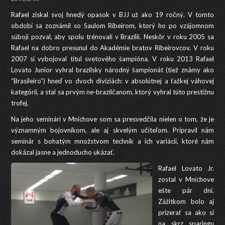
Rafael získal svoj hnedý opasok v BJJ už ako 19 ročný. V tomto
období sa zoznámil so Saulom Ribeirom, ktorý ho po vzájomnom
súboji pozval, aby spolu trénovali v Brazílii. Neskôr v roku 2005 sa
Rafael na dobro presunul do Akadémie bratov Ribeirovcov. V roku
2007 si vybojoval titul svetového šampióna. V roku 2013 Rafael
Lovato Junior vyhral brazílsky národný šampionát (tiež známy ako
“Brasileiro”) hneď vo dvoch divíziách: v absolútnej a ťažkej váhovej
kategórii, a stal sa prvým ne-brazílčanom, ktorý vyhral túto prestížnu
trofej.
Na jeho seminári v Mníchove som sa presvedčila nielen o tom, že je
významným bojovníkom, ale aj skvelým učiteľom. Pripravil nám
seminár s bohatým množstvom techník a ich variácii, ktoré nám
dokázal jasne a jednoducho ukázať.
Rafael Lovato Jr.
zostal v Mníchove
ešte pár dní.
Zážitkom bolo aj
prizerať sa ako si
na skrz sparingu