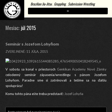
Brazilian Jiu-Jitsu . Grappling . Submission Wrestling
=
Mesiac:
júl 2015
Seminár s Jozefom Lohyňom
ZVEREJNENÉ:
11 JÚLA, 2015
V sobotu sa konal v priestoroch
Genkikan Academy Nové Zámky
celodenný seminár zápasenia/wrestlingu s pánom Jozefom
Lohyňom. Paradne sme si zatrénovali a tešíme sa na ďalšiu
spoluprácu!
Komu tohto pána ešte treba predstaviť:
Jozef Lohyňa
Tento záznam bol zverejnený pre:
NoGI
.